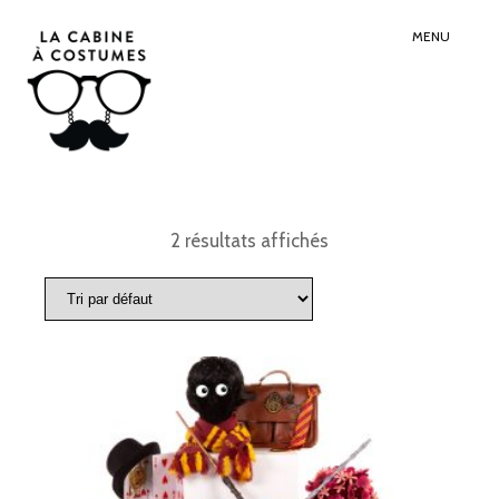
Search
Sear
for:
Butt
MENU
2 résultats affichés