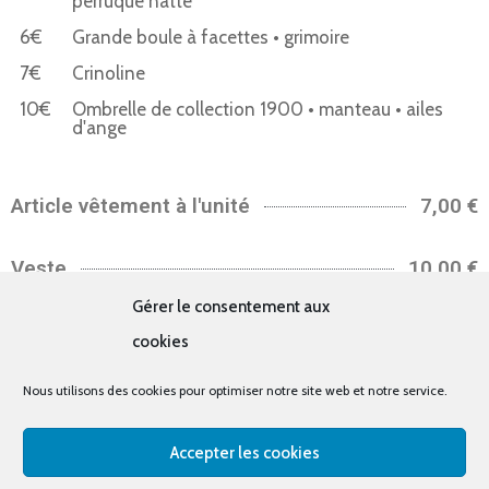
perruque natte
6€
Grande boule à facettes • grimoire
7€
Crinoline
10€
Ombrelle de collection 1900 • manteau • ailes
d'ange
Article vêtement à l'unité
7,00 €
Veste
10,00 €
Gérer le consentement aux
Veste vraie fourrure
15,00 €
cookies
Décor
Devis sur demande
Nous utilisons des cookies pour optimiser notre site web et notre service.
Accepter les cookies
© tous droits réservés - La cabine à costumes x Bout