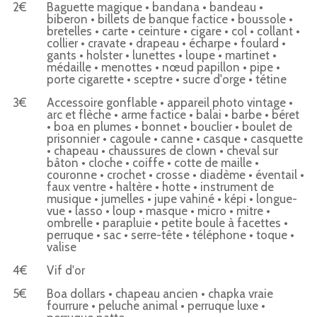
2€
Baguette magique • bandana • bandeau •
biberon • billets de banque factice • boussole •
bretelles • carte • ceinture • cigare • col • collant •
collier • cravate • drapeau • écharpe • foulard •
gants • holster • lunettes • loupe • martinet •
médaille • menottes • nœud papillon • pipe •
porte cigarette • sceptre • sucre d'orge • tétine
3€
Accessoire gonflable • appareil photo vintage •
arc et flèche • arme factice • balai • barbe • béret
• boa en plumes • bonnet • bouclier • boulet de
prisonnier • cagoule • canne • casque • casquette
• chapeau • chaussures de clown • cheval sur
bâton • cloche • coiffe • cotte de maille •
couronne • crochet • crosse • diadème • éventail •
faux ventre • haltère • hotte • instrument de
musique • jumelles • jupe vahiné • képi • longue-
vue • lasso • loup • masque • micro • mitre •
ombrelle • parapluie • petite boule à facettes •
perruque • sac • serre-tête • téléphone • toque •
valise
4€
Vif d'or
5€
Boa dollars • chapeau ancien • chapka vraie
fourrure • peluche animal • perruque luxe •