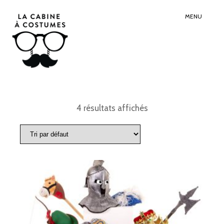
Search
Sear
for:
Butt
MENU
4 résultats affichés