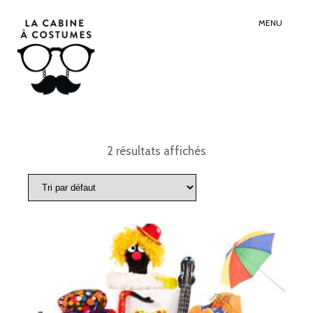
Search
Sear
for:
Butt
MENU
2 résultats affichés