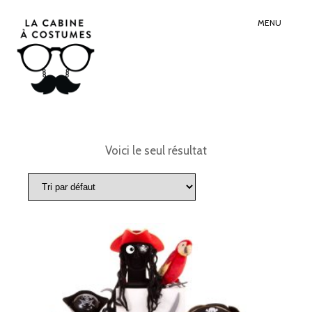
Search
Sear
for:
Butt
MENU
Voici le seul résultat