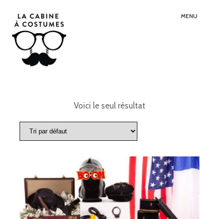
Search
Sear
for:
Butt
MENU
Voici le seul résultat