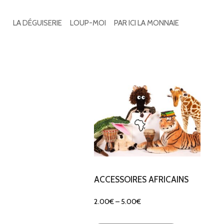
Search
for:
LA DÉGUISERIE
LOUP-MOI
PAR ICI LA MONNAIE
Voici le seul résultat
ACCESSOIRES AFRICAINS
2.00
€
–
5.00
€