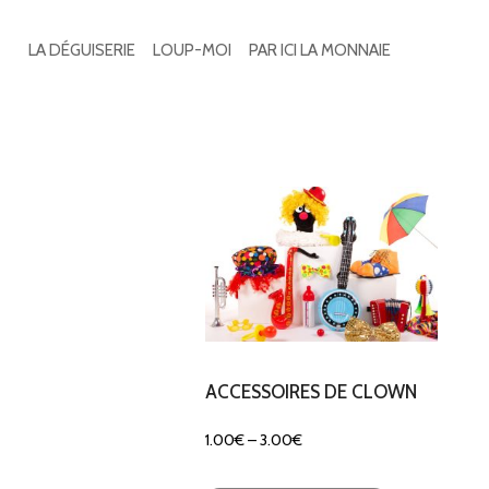
Search
for:
LA DÉGUISERIE
LOUP-MOI
PAR ICI LA MONNAIE
Voici le seul résultat
ACCESSOIRES DE CLOWN
1.00
€
–
3.00
€