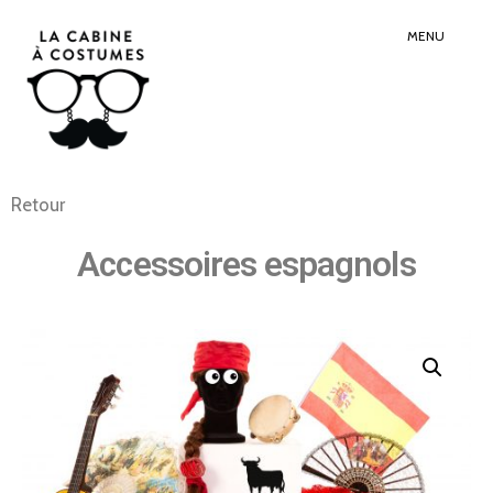
Search
Sear
for:
Butt
MENU
Retour
Accessoires espagnols