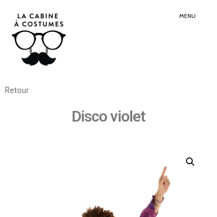
Search
Sear
for:
Butt
MENU
Retour
Disco violet