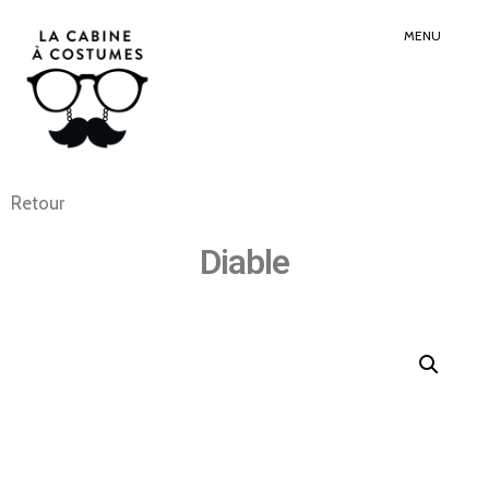
Search
Sear
for:
Butt
MENU
Retour
Diable