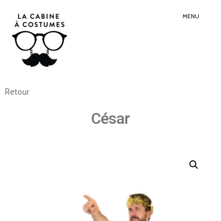
Search
Sear
for:
Butt
MENU
Retour
César