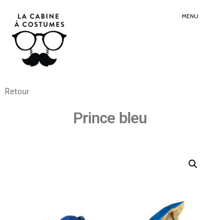
Search
Sear
for:
Butt
MENU
Retour
Prince bleu