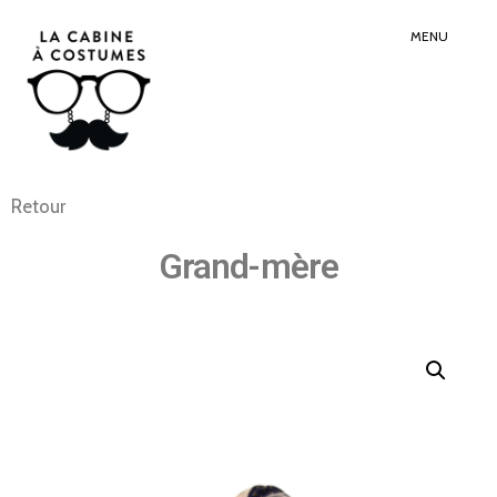
Search
Sear
for:
Butt
MENU
Retour
Grand-mère