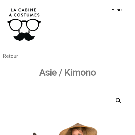
Search
Sear
for:
Butt
MENU
Retour
Asie / Kimono