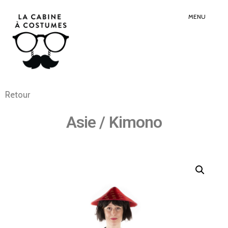
Search
Sear
for:
Butt
MENU
Retour
Asie / Kimono