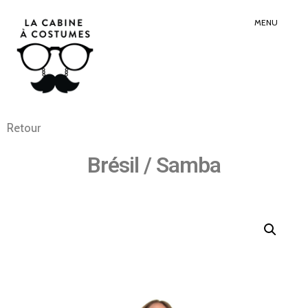
Search
Sear
for:
Butt
MENU
Retour
Brésil / Samba