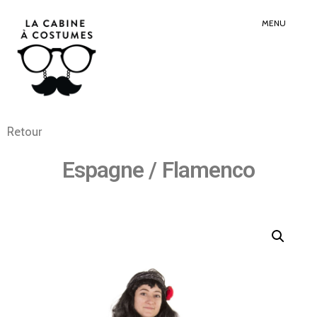
Search
Sear
for:
Butt
MENU
Retour
Espagne / Flamenco