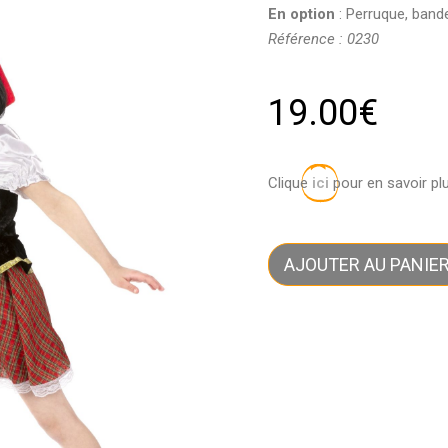
En option
: Perruque, band
Référence : 0230
19.00
€
Clique
ici
pour en savoir pl
AJOUTER AU PANIE