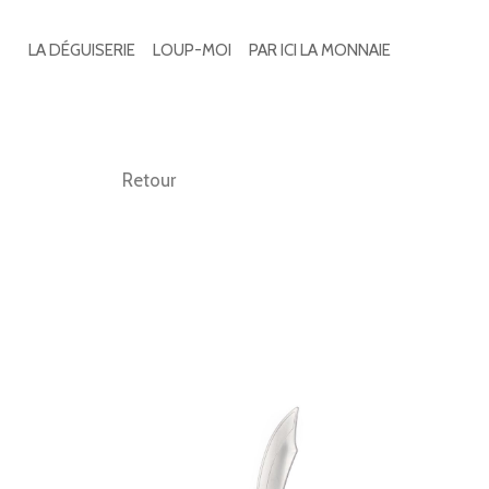
Search
for:
LA DÉGUISERIE
LOUP-MOI
PAR ICI LA MONNAIE
Retour