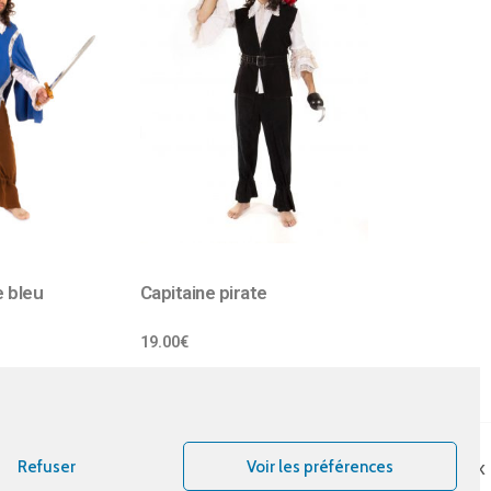
 bleu
Capitaine pirate
19.00
€
Refuser
Voir les préférences
Bout d’essais
Instagram
Facebook