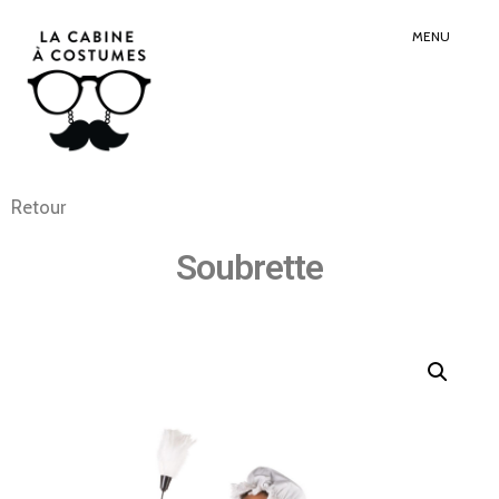
Search
Sear
for:
Butt
MENU
Retour
Soubrette