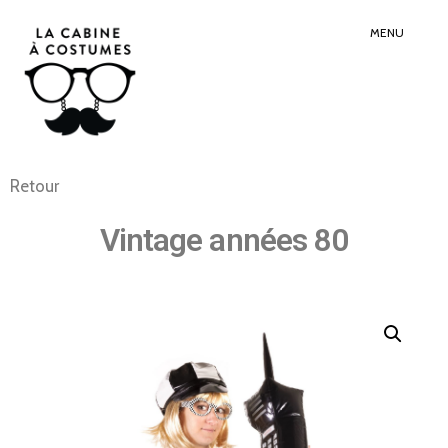
Search
Sear
for:
Butt
MENU
Retour
Vintage années 80