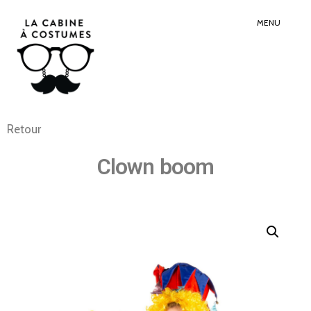
Search
Sear
for:
Butt
MENU
Retour
Clown boom