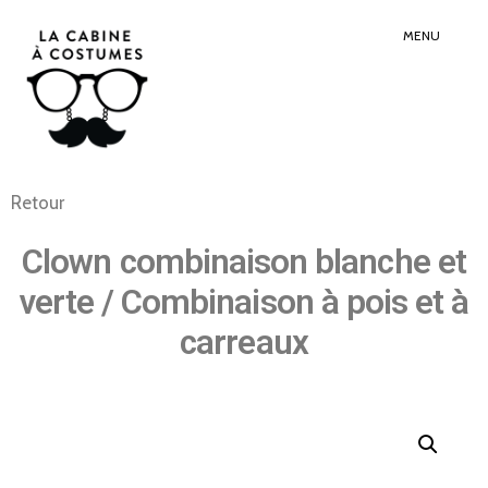
Search
Sear
for:
Butt
MENU
Retour
Clown combinaison blanche et
verte / Combinaison à pois et à
carreaux