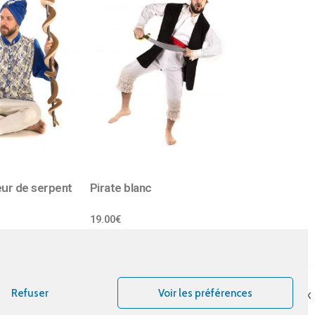
eur de serpent
Pirate blanc
19.00
€
Refuser
Voir les préférences
Bout d’essais
Instagram
Facebook