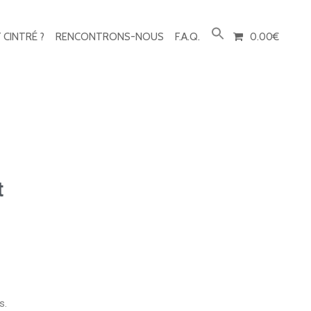
Sear
Butt
 CINTRÉ ?
RENCONTRONS-NOUS
F.A.Q.
0.00€
t
s.