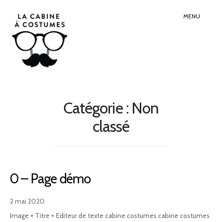
Search
Sear
for:
Butt
MENU
Catégorie :
Non
classé
0 – Page démo
2 mai 2020
Image + Titre + Editeur de texte cabine costumes cabine costumes