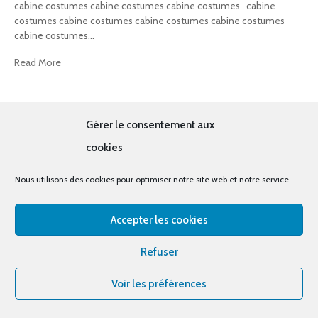
cabine costumes cabine costumes cabine costumes cabine
costumes cabine costumes cabine costumes cabine costumes
cabine costumes
...
Read More
Gérer le consentement aux
cookies
Nous utilisons des cookies pour optimiser notre site web et notre service.
© tous droits réservés - La cabine à costumes x Bout
d'essais
Accepter les cookies
Bout d’essais
Instagram
Facebook
Refuser
Voir les préférences