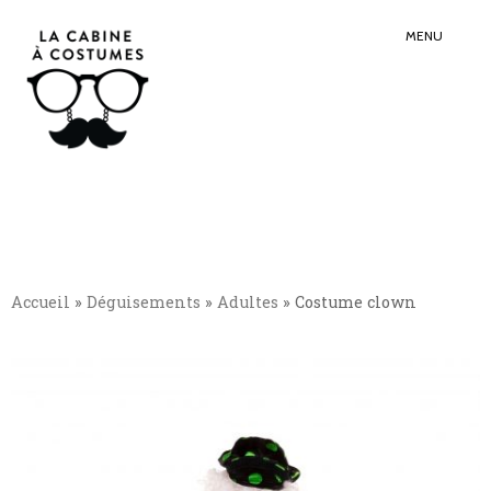
Search
Sear
for:
Butt
MENU
Accueil
»
Déguisements
»
Adultes
»
Costume clown