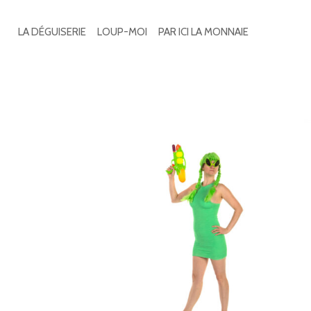
Search
for:
LA DÉGUISERIE
LOUP-MOI
PAR ICI LA MONNAIE
5 résultats affichés