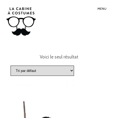
Search
Sear
for:
Butt
MENU
Voici le seul résultat