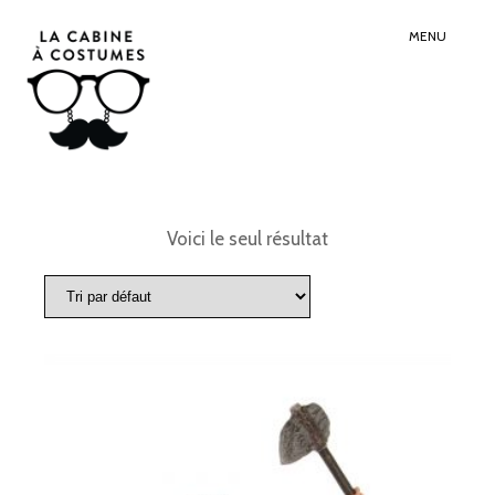
Search
Sear
for:
Butt
MENU
Voici le seul résultat