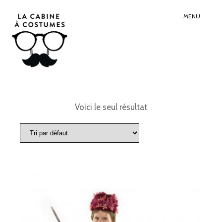
Search
Sear
for:
Butt
MENU
Voici le seul résultat