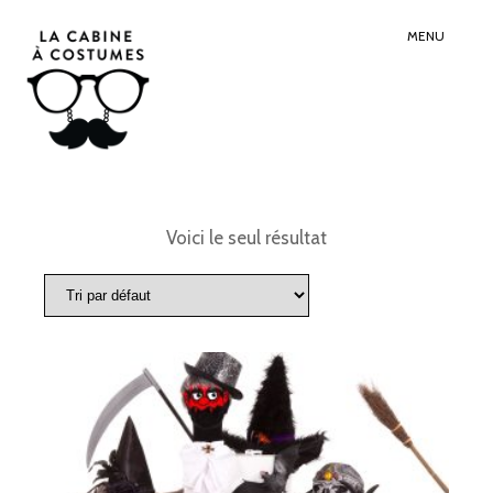
Search
Sear
for:
Butt
MENU
Voici le seul résultat