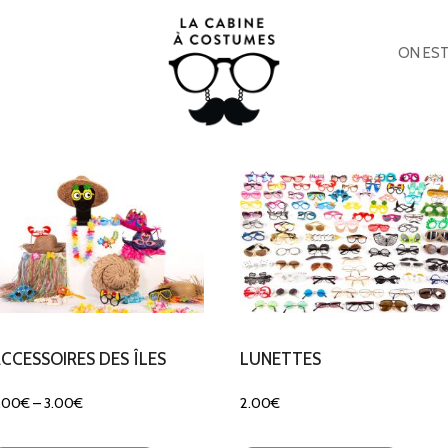
ON EST
CCESSOIRES DES ÎLES
LUNETTES
.00
€
–
3.00
€
2.00
€