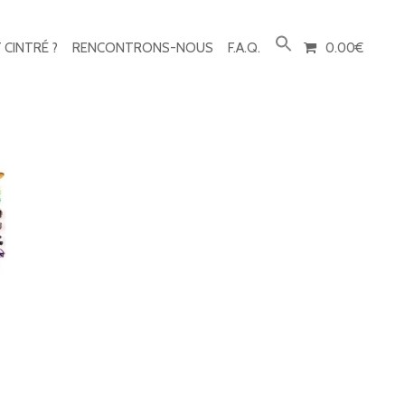
Sear
Butt
 CINTRÉ ?
RENCONTRONS-NOUS
F.A.Q.
0.00€