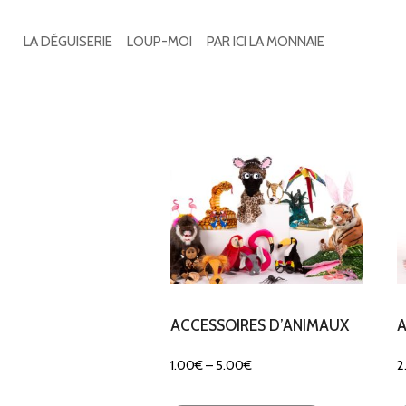
Search
for:
LA DÉGUISERIE
LOUP-MOI
PAR ICI LA MONNAIE
3 résultats affichés
ACCESSOIRES D’ANIMAUX
A
1.00
€
–
5.00
€
2