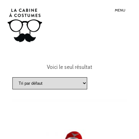
Search
Sear
for:
Butt
MENU
Voici le seul résultat