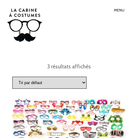
Search
Sear
for:
Butt
MENU
3 résultats affichés