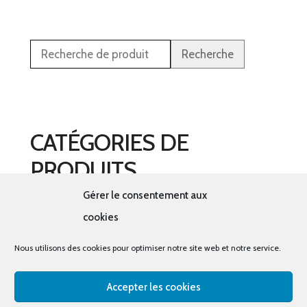
Recherche
CATÉGORIES DE
PRODUITS
Gérer le consentement aux
Sélectionner une catégorie
cookies
Nous utilisons des cookies pour optimiser notre site web et notre service.
Accepter les cookies
© tous droits réservés - La cabine à costumes x Bout