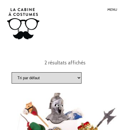
Search
Sear
for:
Butt
MENU
2 résultats affichés