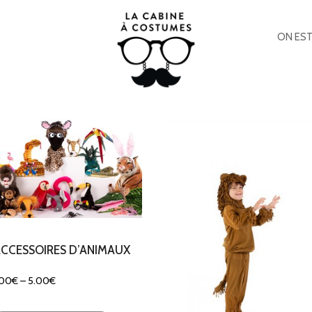
ON EST
CCESSOIRES D’ANIMAUX
.00
€
–
5.00
€