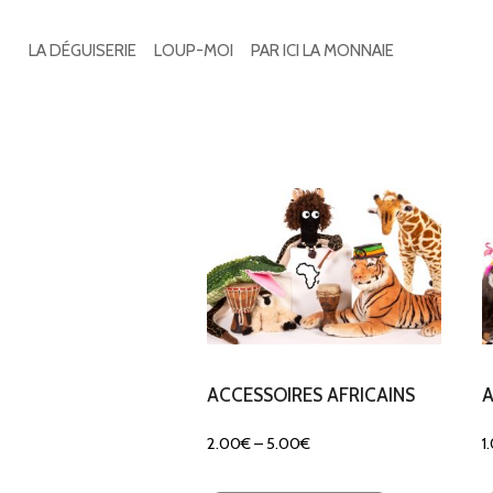
Search
for:
LA DÉGUISERIE
LOUP-MOI
PAR ICI LA MONNAIE
5 résultats affichés
ACCESSOIRES AFRICAINS
A
2.00
€
–
5.00
€
1