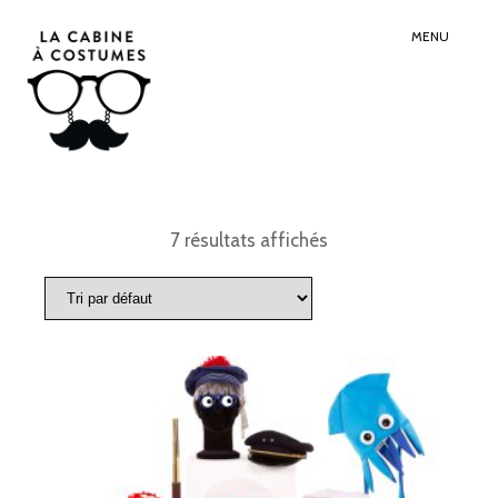
Search
Sear
for:
Butt
MENU
7 résultats affichés