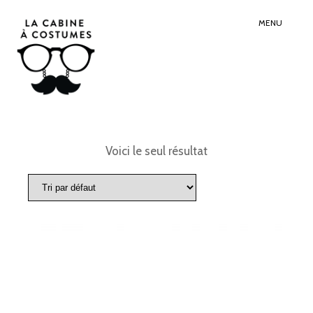
Search
Sear
for:
Butt
MENU
Voici le seul résultat