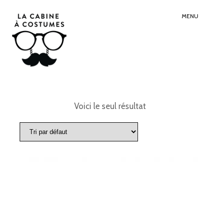
Search
Sear
for:
Butt
MENU
Voici le seul résultat