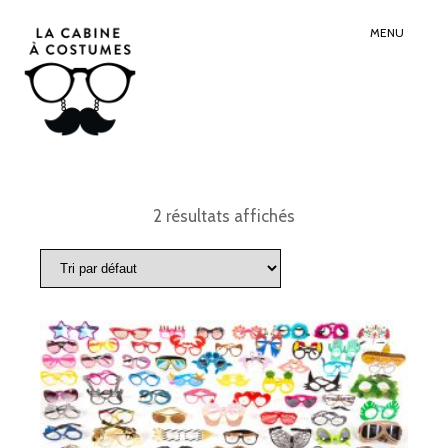
Search
Sear
for:
Butt
MENU
2 résultats affichés