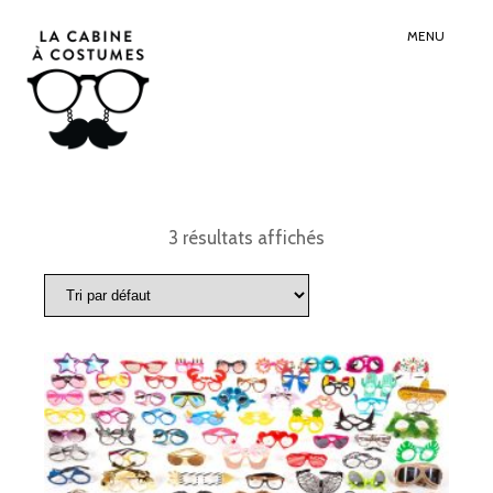
Search
Sear
for:
Butt
MENU
3 résultats affichés