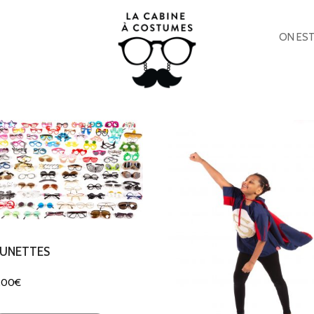
ON EST
LUNETTES
.00
€