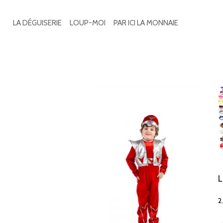
Search
for:
LA DÉGUISERIE
LOUP-MOI
PAR ICI LA MONNAIE
5 résultats affichés
2