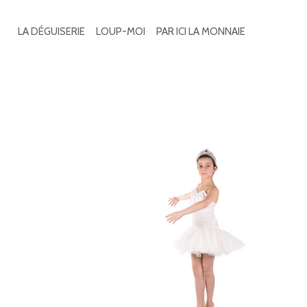
Search
for:
LA DÉGUISERIE
LOUP-MOI
PAR ICI LA MONNAIE
2 résultats affichés