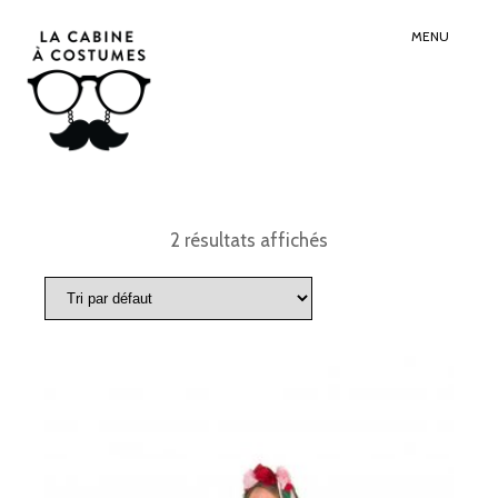
Search
Sear
for:
Butt
MENU
2 résultats affichés