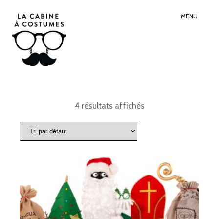
Search
Sear
for:
Butt
MENU
4 résultats affichés