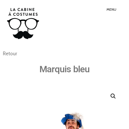
Search
Sear
for:
Butt
MENU
Retour
Marquis bleu