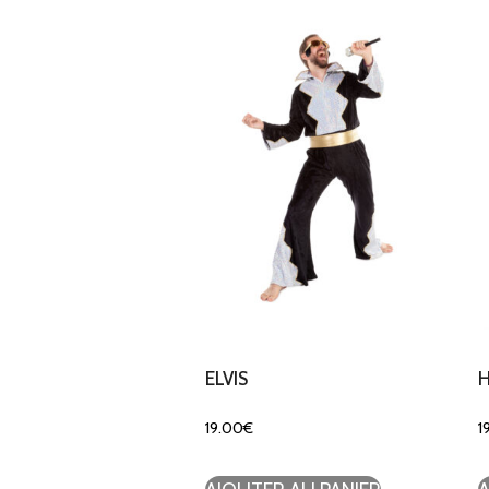
ELVIS
H
19.00
€
1