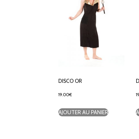
DISCO OR
D
19.00
€
1
AJOUTER AU PANIER
A