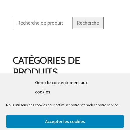
Recherche
CATÉGORIES DE
PRODUITS
Gérer le consentement aux
Sélectionner une catégorie
cookies
Nous utilisons des cookies pour optimiser notre site web et notre service.
Accepter les cookies
© tous droits réservés - La cabine à costumes x Bout