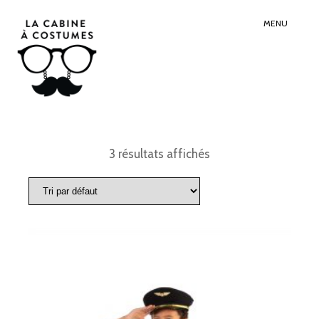
Search
Sear
for:
Butt
MENU
3 résultats affichés