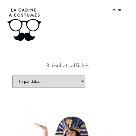
Search
Sear
for:
Butt
MENU
3 résultats affichés