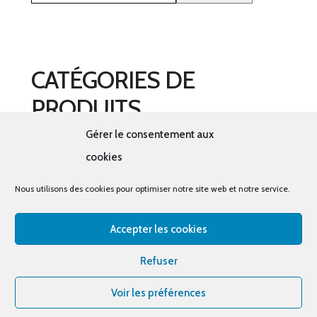
CATÉGORIES DE
PRODUITS
Gérer le consentement aux
Sélectionner une catégorie
cookies
Nous utilisons des cookies pour optimiser notre site web et notre service.
Accepter les cookies
© tous droits réservés - La cabine à costumes x Bout
Refuser
d'essais
Voir les préférences
Bout d’essais
Instagram
Facebook